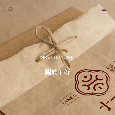
跳
Mai
至
Men
主
要
內
容
5how Design Studio
關於午好