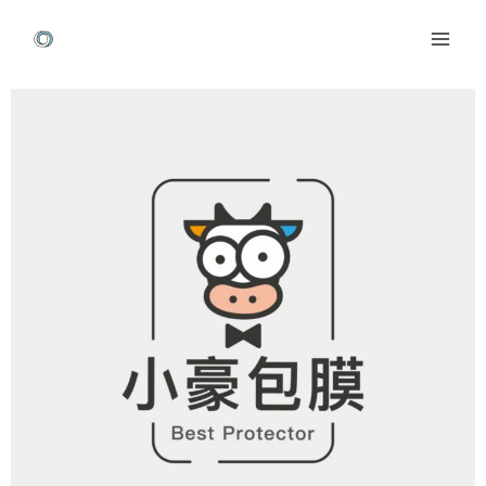
跳
Mai
至
Men
主
Post
要
navigation
內
容