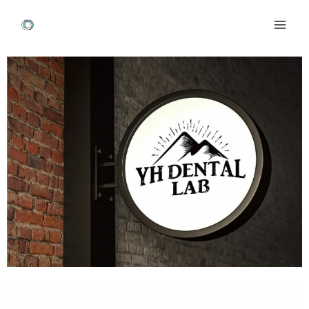
跳
Mai
至
Men
主
Post
要
navigation
內
容