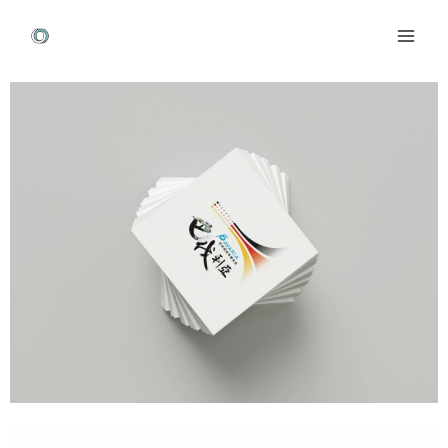
跳
Mai
至
Men
主
Post
要
navigation
內
容