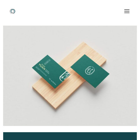
跳
Mai
至
Men
主
Post
要
navigation
內
容