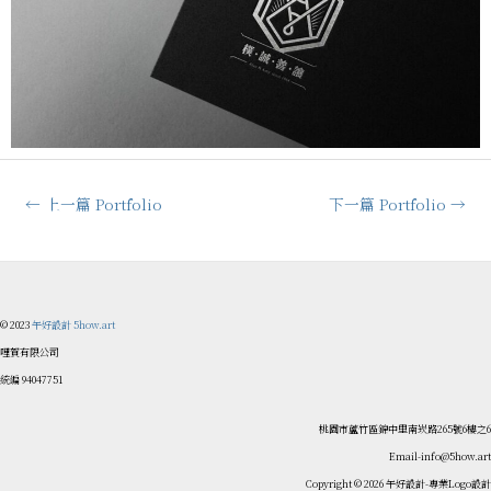
←
上一篇 Portfolio
下一篇 Portfolio
→
© 2023
午好設計 5how.art
哩賀有限公司
統編 94047751
桃園市蘆竹區錦中里南崁路265號6樓之6
Email-info@5how.art
Copyright © 2026 午好設計-專業Logo設計