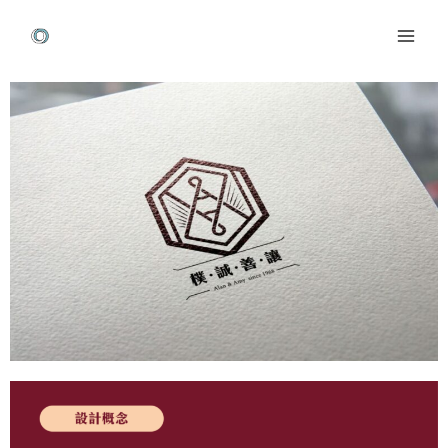
跳
Mai
至
Men
主
Post
要
navigation
內
容