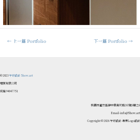
←
上一篇 Portfolio
下一篇 Portfolio
→
© 2023
午好設計 5how.art
哩賀有限公司
統編 94047751
桃園市蘆竹區錦中里南崁路265號6樓之6
Email-info@5how.art
Copyright © 2026 午好設計-專業Logo設計