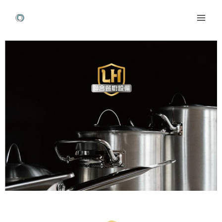
跳
Mai
至
Men
主
Post
要
navigation
內
容