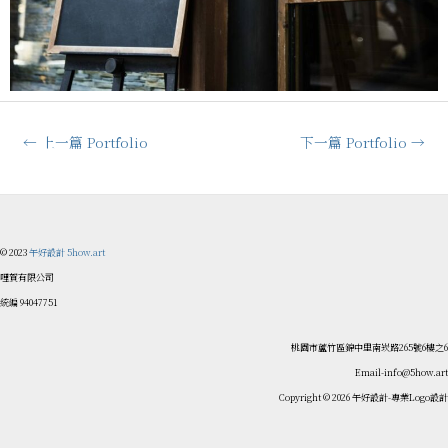
←
上一篇 Portfolio
下一篇 Portfolio
→
© 2023
午好設計 5how.art
哩賀有限公司
統編 94047751
桃園市蘆竹區錦中里南崁路265號6樓之6
Email-info@5how.art
Copyright © 2026 午好設計-專業Logo設計