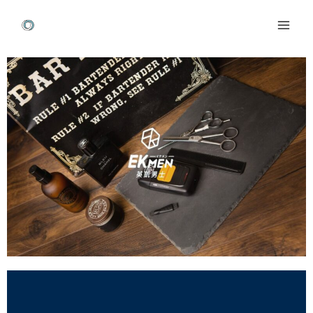
跳
Mai
至
Men
主
Post
要
navigation
內
容