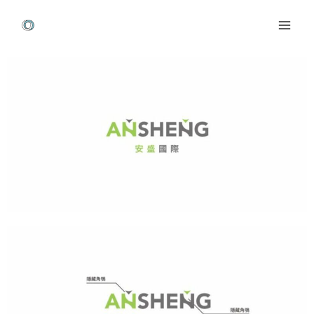
跳
Mai
至
Men
主
Post
要
navigation
內
容