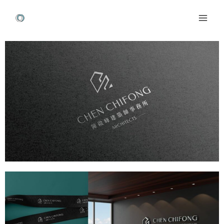
跳
Mai
至
Men
主
Post
要
navigation
內
容