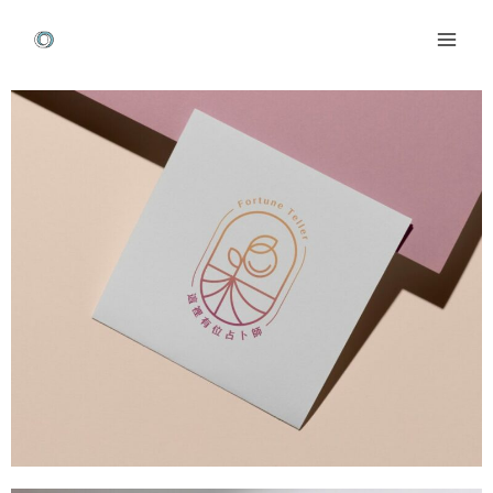
跳
Mai
至
Men
主
Post
要
navigation
內
容