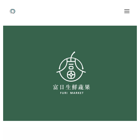
跳
Mai
至
Men
主
Post
要
navigation
內
容