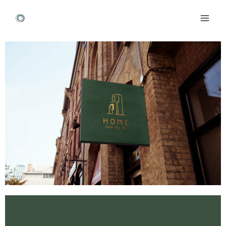
跳
Mai
至
Men
主
Post
要
navigation
內
容