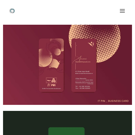
跳
Mai
至
Men
主
Post
要
navigation
內
容