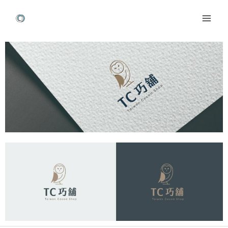
跳
Mai
至
Men
主
Post
要
navigation
內
容