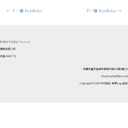
←
上一篇 Portfolio
下一篇 Portfolio
→
© 2023
午好設計 5how.art
哩賀有限公司
統編 94047751
桃園市蘆竹區錦中里南崁路265號6樓之6
Email-info@5how.art
Copyright © 2026 午好設計-專業Logo設計