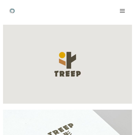
跳
Mai
至
Men
主
Post
要
navigation
內
容